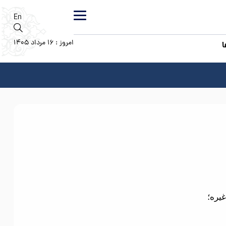
En
امروز : 16 مرداد 1405
ا
یره؛